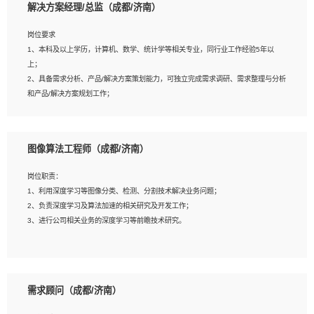
解决方案经理/总监（成都/济南）
岗位要求
岗位要求：
1、本科及以上学历，计算机、数学、统计学等相关专业，同行业工作经验5年以
1、全日制统招本科及以上学历，计算机相关专业毕业，5年以上开发工作经验；
上；
2、具有扎实的java编程功底和良好的编码习惯，有分布式、多线程及高并发系统开
2、具备需求分析、产品/解决方案策划能力，可独立完成需求调研、需求整理与分析
发经验和性能调优经验尤佳；熟悉JVM调优；掌握基础中间件、基础架构方案和云
和产品/解决方案规划工作；
平台、云产品功能特性，熟练使用相关平台的功能和了解其背后实现机制；
3、逻辑缜密，对用户产品/解决方案体验敏感，对数据敏感，有产品/解决方案意
3、精通主流开发框架经验，精通一门主流开发语言；熟悉主流开源框架源码；
识，有主见，以数据为驱动，以结果为导向；
4、具有一定的大中型项目参与经验，有中间件、基础组件和框架的研发经验，具备
4、具有丰富的AI产品/解决方案解决方案经验，能够针对客户的需求，快速响应输出
研发管理流程建设经验；
图像算法工程师（成都/济南）
相关的解决方案，包括视频分析、图像识别、NLP、OCR、机器学习等；
5、熟悉Spring、Mybatis等开源框架和常用apache组件,熟悉Web服务端开发的各
5、具备AI技术背景，掌握TensorFlow、PyTorch、Spark MLlib、SK-Learn等常见
种常用框架和技术Springboot、Shiro、springcloud等；熟悉Linux常用命令和了解
岗位职责：
AI算法框架，对人脸识别、目标检测、图像识别、OCR、NLP等AI算法有深刻理
常用脚本语言，较丰富的线上系统运维经验，复杂问题排查思路清晰。
1、利用深度学习等图像分类、检测、分割技术解决业务问题；
解。具有AI平台级产品/解决方案从业经验者优先。具有大数据技术背景者优先；
2、负责深度学习及算法加速的相关研究及开发工作；
6、具备良好的客户意识与沟通能力，善于学习思考、创新与团队协作，认真负责、
3、进行公司相关业务的深度学习等前瞻技术研究。
执行力与抗压力强。
岗位要求：
1、统招本科以上学历，图形图像、计算机或数学相关专业；
需求顾问（成都/济南）
2、2年以上图像处理开发经验，熟悉python和spark开发；
3、熟练使用TensorFlow、Theano、Keras 及 Caffe 任意一种主流深度学习框架搭