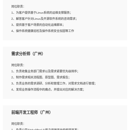
3、能对影片后期进行整体调色控制，具备一定审美感；
岗位职责：
4、在剪辑上会思考，有一定编导思维；
1、为客户提供基于Linux系统的运维支撑服务；
5、踏实， 勤奋，愿意在工作中不断学习，提高自我；
2、解答客户针对Linux及开源软件系统的咨询需求；
6、能与同事友好相处。
3、提供基于客户场景的自动化运维脚本；
4、操作系统健康巡检及操作系统安全加固等工作
岗位要求：
需求分析师（广州）
1、全日制本科计算机相关专业毕业，3年以上相关工作经验；
2、精通linux操作系统的运行维护，具有故障处理的能力
岗位职责：
3、熟练使用脚本语言，shell/python任一种，熟练使用Ansible
1、负责收集业务部门需求以及需求紧要优先级排序；
4、熟悉linux常见服务、中间件的基本原理、部署以及故障处理，如：Mysql、
2、制作需求相关流程图、原型图、需求报告；
Apache、Nginx、Zabbix、Kafka等
3、负责业务的需求调研、分析和管理工作，对需求文档进行管理；
5、熟悉主流虚拟化技术，如：VMware、KVM
4、发现业务操作流程中的痛点，并提出对应的解决方案；
6、具备网络方面的基础知识，熟悉常见的网络协议，如TCP/IP，转发原理，路由优
5、完成其他上级领导交予的任务和工作。
先级等
7、了解容器技术，熟悉docker或podman
8、有良好的文档编写能力和沟通能力，有RHCE证书优先
前端开发工程师（广州）
岗位要求：
1、本科以上学历，一年以上需求分析相关经验者优先；
岗位职责：
2、熟悉产品及需求规划工具，如:Axure、Xmind、MS Project等；
1、负责公司AlphaMind AI能力开放平台的前端开发；