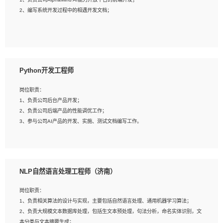
3、具备良好的交流协调能力，有较强的责任感、工作积极主动；
2、编写系统开发过程中的相遇开发文档；
4、有较强的系统需求分析、文档编写能力、沟通能力；
5、具备与多团队合作的经验，良好团队协作精神；
岗位要求：
1、全日制本科及以上学历，计算机相关专业毕业，一年以上前端开发工作经验；
2、熟练掌握HTML、CSS、JavaScript等web相关技术；
Python开发工程师
3、熟悉react/vue/angular任何一种前端框架，熟悉react优先；
4、熟悉webpack配置和git操作；
岗位职责：
5、善于沟通，具有团队意识；
1、负责公司后台产品开发；
2、负责公司后端产品的性能调优工作；
3、参与公司AI产品的开发、实施、测试文档编写工作。
岗位要求:
1、计算机相关专业，本科及以上学历，2年以上后端开发经验，有过运营商项目经
NLP自然语言处理工程师（济南）
验的更佳；
2、熟练python编程语言，熟悉服务端开发流程，熟悉常见的算法和数据结构；
岗位职责：
3、熟悉数据库开发，熟悉Mysql、Oracle、MongoDb数据库应用开发其中一种；
1、负责相关算法的设计与实现，主要包括自然语言处理、通用机器学习算法；
4、熟悉Python Wed框架（Django/Flask...）代码能力优秀，熟悉编码规范和具备
2、负责大规模文本数据库处理，包括生文本预处理，句法分析，命名实体识别，文
良好的文档编写能力）；
本分类与文本摘要生成；