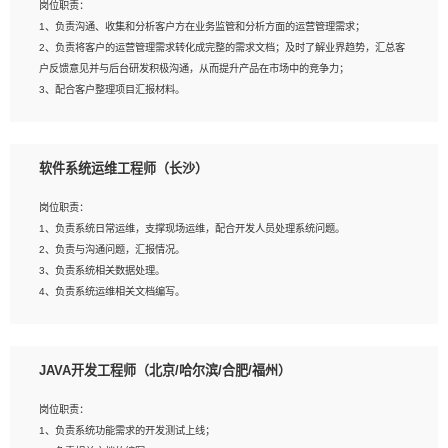
岗位职责：
建深度学习系统环境；
1、负责沟通、收集和分析客户方在业务监管和分析方面的运营管理需求；
4、熟悉OPENCV、HALCON等常用图像处理软件，熟练进行图像处理；
2、负责将客户的运营管理需求转化成完整的需求文档；及时了解业界趋势，汇总客
5、熟悉主流的分类算法、聚类算法和关联分析算法原理，能熟练使用神经网络算法
户反馈意见并与后台研发积极沟通，从而提升产品在市场中的竞争力；
的进行业务建模；
3、配合客户整理项目汇报材料。
6、对OCR领域有深入的研究，熟悉模型调参，压缩和整型化方法；
7、熟悉mysql、oracle、MongoDB、redis等其中一种数据库使用。
岗位要求：
软件系统运维工程师（长沙）
1、3年以上运营或解决方案的工作经验。
2、具备良好的逻辑能力、沟通能力和文字处理能力，能够从海量数据中发现关键特
岗位职责：
征，可独立提出完整的优化方案,并推动方案执行达成结果；熟练使用PPT、
1、负责系统日常运维，支撑现场运维，配合开发人员处理系统问题。
WORD、EXCEL等办公软件；
2、负责与沟通问题，汇报情况。
3、深入理解公司各项AI产品和技术信息；具有较强的文档编写能力，能独立撰写
3、负责系统相关数据处理。
PPT、方案建议书等，面试时需携带个人制作的专业PPT文件进行展示。
4、负责系统运维相关文档编写。
5、负责现场对接客户，沟通事项。
JAVA开发工程师（北京/哈尔滨/合肥/福州）
岗位要求：
1、计算机相关专业本科以上学历，1年以上软件系统运维经验。
岗位职责：
2、精通linux命令。
1、负责系统功能需求的开发测试上线；
3、熟悉oracle、mysql 数据库。