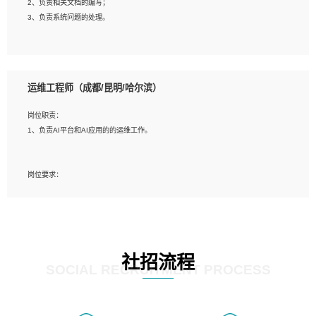
2、负责相关文档的编写；
4、善于沟通，具有良好的团队合作精神和协作能力。
3、负责系统问题的处理。
5、必须有实际的生产环境系统维护经验。
6、有中国移动安全态势系统相关项目经验优先考虑。
岗位要求：
1、精通java编程，熟悉vue和jsp编程；
运维工程师（成都/昆明/哈尔滨）
2、熟悉linux命令；
3、熟练使用springmvc、springcloud、webservice等框架进行开发；
岗位职责：
4、熟练使用oracle、mysql进行开发；
1、负责AI平台和AI应用的的运维工作。
5、熟悉流程开发如使用activiti；
6、计算机相关专业本科以上学历，3年以上开发工作经验。
岗位要求：
1、计算机相关专业，大专以上学历，2年以上开发运维工作经验；
2、必须具备的能力：有丰富的运维开发和K8S运维经验；熟悉K8S、Git、docker
等相关工具使用；熟练掌握Linux环境下的Shell语言 ；工作责任感强、具有良好的
沟通能力、服务意识；
3、掌握Linux环境下的Python编程语言；
社招流程
4、掌握DevOps思想、方法和流程。Jenkins工具使用；
SOCIAL RECRUITMENT PROCESS
5、掌握常见中间件配置与优化，如mysql、nginx等；
6、掌握服务器的维护，熟悉linux系统的常用操作；
7、掌握和第三方系统API接口的维护操作，和安全漏洞扫描的修复工作。