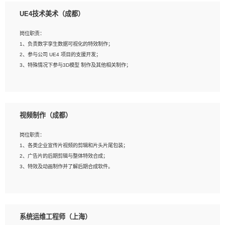
1、全日制本科相关专业，具有相关开发经验?年以上；
UE4技术美术（成都）
2、熟练掌握 Unity3D 程序开发，精通 C# 语言开发；
3、具有大量插件的使用调试经历，开发测试过 UWP 端程序者优先；
岗位职责：
4、有良好的沟通能力和团队合作意识；
1、负责数字孪生数据可视化的特效制作；
5、开发过 HoloLens 程序者优先。
2、参与公司 UE4 项目的支援开发；
3、特殊情况下参与3D模型 制作及其他相关制作；
岗位要求：
1、全日制本科以上学历，美术、动画相关专业毕业，具有相关效果制作经验2年以
视频制作（成都）
上；
2、熟练掌握 Particle 或 Niagara 制作特效模块；
岗位职责：
3、想象力丰富, 有一定的艺术审美深度；
1、各类企业宣传片视频的剪辑和片头片尾包装；
4、有良好的场景特效搭建功底；
2、广告片的后期剪辑与整体特效合成；
5、熟悉 3Ds Max 或者 Maya；
3、特效及动画制作并了解后期合成软件。
6、有良好的沟通能力和团队合作意识；
7、参与过建筑结构表现相关项目者优先
岗位要求：
1、热爱影视，责任心强，有强烈的兴趣和后期制作的主观能动性；
系统运维工程师（上海）
2、熟练使用After Effect、Photo Shop、熟练掌握视频剪辑和特效包装软件；