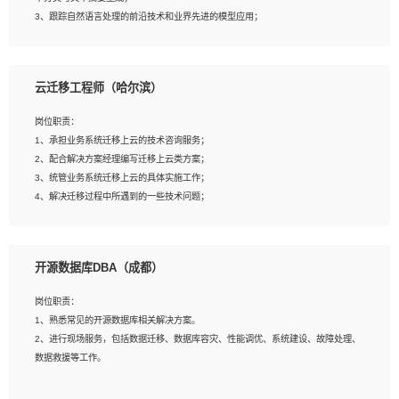
5、沟通表达能力强，具备团队协作能力。
3、跟踪自然语言处理的前沿技术和业界先进的模型应用；
4、负责问答系统的搭建和知识图谱的建立；
云迁移工程师（哈尔滨）
岗位要求：
1、1年及以上自然语言处理方向研究或工作经验，统招本科及以上学历；
岗位职责：
2、熟悉tensorflow，keras，pytorch等常规深度学习框架，快速根据客户需求实现
1、承担业务系统迁移上云的技术咨询服务；
有效的模型；
2、配合解决方案经理编写迁移上云类方案；
3、熟悉掌握至少一种编程语言，如：Python，Java；
3、统管业务系统迁移上云的具体实施工作；
4、 熟悉NLP相关算法与实现；
4、解决迁移过程中所遇到的一些技术问题；
5、至少有一次及以上问答系统的项目实践，熟悉问答系统全流程开发者优先；
6、有较强的问题分析和处理能力，良好的团队合作意识；
7、 参与过相关竞赛或科研项目者优先。
岗位要求：
开源数据库DBA（成都）
1、专科及以上学历，三年以上工作经验，计算机等相关专业；
2、具备常见业务系统资源评估、部署优化和故障排查的能力；
岗位职责：
3、熟悉常见操作系统、存储、网络、 IO 等相关原理；
1、熟悉常见的开源数据库相关解决方案。
4、具有迁移工具实操经验，具备P2V、V2V迁移能力；
2、进行现场服务，包括数据迁移、数据库容灾、性能调优、系统建设、故障处理、
5、熟练华为、VMware虚拟化、云计算及云存储技术；
数据救援等工作。
6、熟悉主流数据库、应用服务器、中间件部署架构和运维方法；
7、具备资源池迁移、应用及数据迁移、异构数据迁移相关经验；