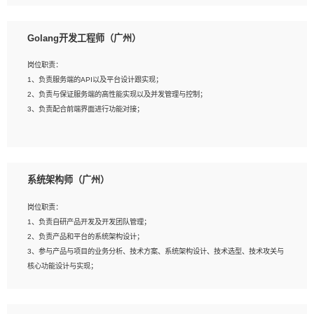
8、具有HCIE/H3CIE/VMware/阿里云等云计算方向认证者优先；
岗位要求：
1、本科以上相关专业毕业，拥有三年以上相关数据工作经验经验。
Golang开发工程师（广州）
2、熟悉PostgreSQL、redis、MongoDB、ElasticSearch等开源数据库运维管理，
拥有开发经验优先。
岗位职责：
3、熟悉Oracle、MySQL、SQLServer中一种或多种优先。
1、负责服务端的API以及平台设计跟实现；
4、熟悉Hadoop、HBASE、Spark等大数据平台优先。
2、负责与保证服务端的高性能实现以及并发管理与控制；
5、熟悉linux或任意一种unix操作系统，如有较强操作系统侧工作经验者优先。
3、负责配合前端界面进行功能对接；
6、具备丰富的项目实施经验，较强的自我学习能力。
7、责任心强，为人友好，沟通能力强，具有良好的团队意识。
岗位要求：
1、本科及以上学历，计算机相关专业；
系统架构师（广州）
2、1年以上Golang开发工作经验，能独立完成相应项目开发；
3、基础扎实、熟悉数据结构与算法，熟悉多线程、多进程、IO复用等并发编程思维
岗位职责：
与实现，熟悉常用开源框架及设计模式；
1、负责自研产品开发及开发团队管理；
4、熟悉Golang、连接池、消息队列等组件使用、熟悉后端开发、测试、调试流程
2、负责产品和平台的系统架构设计；
跟工具使用；
3、参与产品与项目的业务分析、技术方案、系统架构设计、技术选型、技术攻关与
5、对技术有激情，喜欢钻研，能快速接受和掌握新技术，学习能力和工作责任心
核心功能设计与实现；
强，良好的沟通表达能力和团队协作能力。
4、根据业务及技术发展，做前瞻性的技术分析、研究及应用；
5、根据业务架构设计与业务需求，上接业务设计下接系统设计，编写系统概要设
计，指导技术骨干进行系统详细设计。