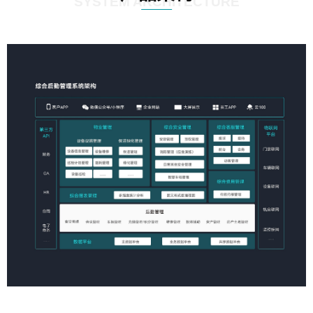
SYSTEM ARCHITECTURE