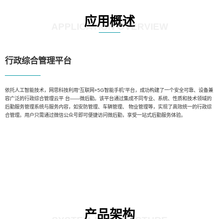
应用概述
APPLICATION OVERVIEW
行政综合管理平台
依托人工智能技术，网思科技利用“互联网+5G智能手机”平台，成功构建了一个安全可靠、设备兼
容广泛的行政综合管理云平 台——微后勤。该平台通过集成不同专业、系统、性质和技术领域的
后勤服务管理系统与服务内容，如安防管理、车辆管理、 物业管理等，实现了高效统一的行政综
合管理。用户只需通过微信公众号即可便捷访问微后勤，享受一站式后勤服务体验。
产品架构