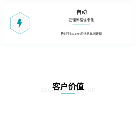
自动
管理流程信息化
告别手动Excel和纸质单据管理
客户价值
CUSTOMER VALUE
01
可溯源：建立流程闭环，各项工作的发起方、经办方、结束方、各个环节负责
人、事项明细，形成闭环，一目了然