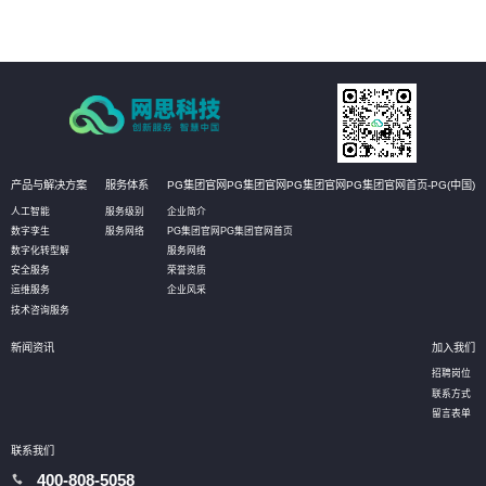
产品与解决方案
服务体系
PG集团官网PG集团官网PG集团官网PG集团官网首页-PG(中国)
人工智能
服务级别
企业简介
数字孪生
服务网络
PG集团官网PG集团官网首页
数字化转型解
服务网络
安全服务
荣誉资质
运维服务
企业风采
技术咨询服务
新闻资讯
加入我们
招聘岗位
联系方式
留言表单
联系我们
400-808-5058