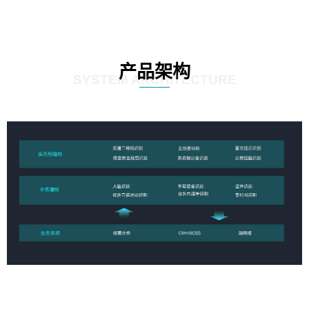
产品架构
SYSTEM ARCHITECTURE