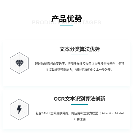
产品优势
PRODUCT ADVANTAGES
文本分类算法优势
通过数据增强改变语序、增加多样性及噪音以提升模型鲁棒性，多特
征提取增强预测能力，对比学习优化文本分类效果。
OCR文本识别算法创新
包含STN（空间变换网络）的应用和注意力模型（ Attention Model
）的改进