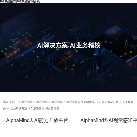
PG集团官网PG集团官网首页
AI解决方案-AI业务稽核
当前位置：
PG集团官网PG集团官网PG集团官网PG集团官网首页-PG(中国)
>
产品与解决方案
>
人工智能
(AI)平台及解决方案
>
AI解决方案-AI业务稽核
AlphaMind® AI能力开放平台
AlphaMind® AI视觉感知