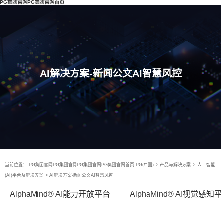
PG集团官网PG集团官网首页
AI解决方案-新闻公文AI智慧风控
当前位置：
PG集团官网PG集团官网PG集团官网PG集团官网首页-PG(中国)
>
产品与解决方案
>
人工智能
(AI)平台及解决方案
>
AI解决方案-新闻公文AI智慧风控
AlphaMind® AI能力开放平台
AlphaMind® AI视觉感知