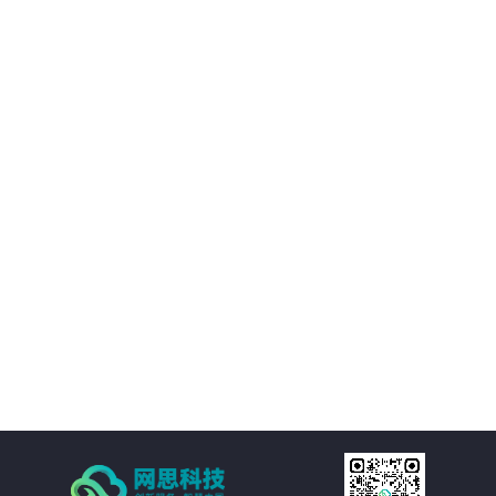
02
优化决策支持：AI智慧风控技术不仅能够处理新闻公文，还能够对大量数据进
行分析和挖掘，为客户提供有价值的决策支持。客户可以基于这些数据洞察市
场趋势、政策动向等信息，为决策提供更加科学、准确的依据。
03
降低运营成本：通过AI智慧风控技术的自动化处理功能，客户可以大幅减少人
工处理新闻公文的成本。同时，由于风险控制水平的提升，客户还可以避免因
潜在风险而引发的损失和纠纷，进一步降低运营成本。
04
提高处理效率：AI智慧风控技术通过自然语言处理、机器学习等技术手段，实
现对新闻公文的自动化处理。包括自动分类、自动摘要、自动校对等功能，大
大减少了人工处理的时间和成本，提高了处理效率。