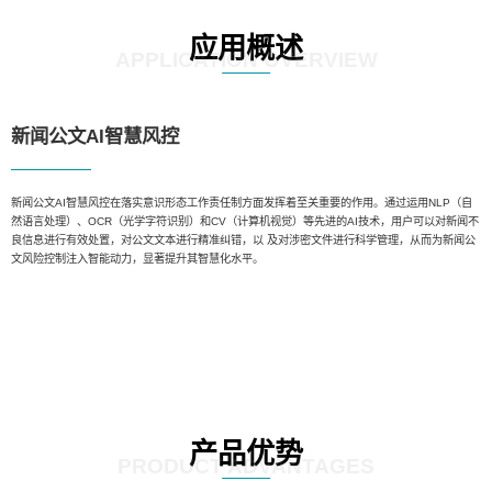
应用概述
APPLICATION OVERVIEW
新闻公文AI智慧风控
新闻公文AI智慧风控在落实意识形态工作责任制方面发挥着至关重要的作用。通过运用NLP（自
然语言处理）、OCR（光学字符识别）和CV（计算机视觉）等先进的AI技术，用户可以对新闻不
良信息进行有效处置，对公文文本进行精准纠错，以 及对涉密文件进行科学管理，从而为新闻公
文风险控制注入智能动力，显著提升其智慧化水平。
产品优势
PRODUCT ADVANTAGES