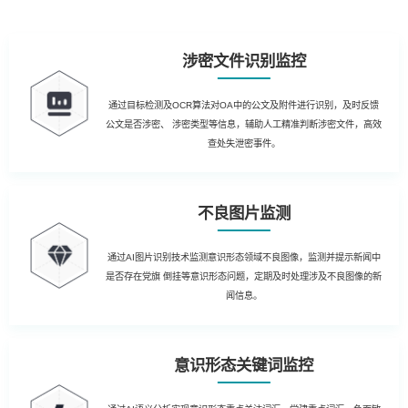
涉密文件识别监控
通过目标检测及OCR算法对OA中的公文及附件进行识别，及时反馈
公文是否涉密、 涉密类型等信息，辅助人工精准判断涉密文件，高效
查处失泄密事件。
不良图片监测
通过AI图片识别技术监测意识形态领域不良图像，监测并提示新闻中
是否存在党旗 倒挂等意识形态问题，定期及时处理涉及不良图像的新
闻信息。
意识形态关键词监控