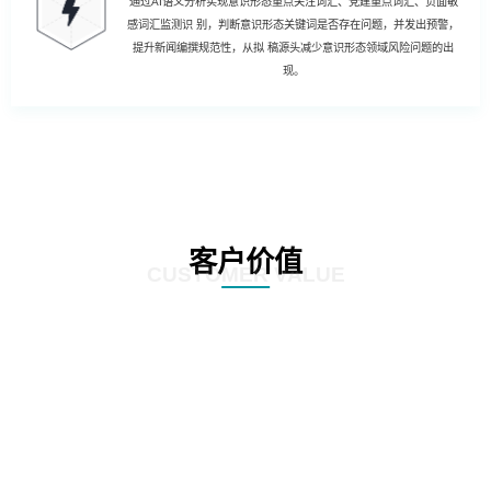
通过AI语义分析实现意识形态重点关注词汇、党建重点词汇、负面敏
感词汇监测识 别，判断意识形态关键词是否存在问题，并发出预警，
提升新闻编撰规范性，从拟 稿源头减少意识形态领域风险问题的出
现。
客户价值
CUSTOMER VALUE
01
强化风险控制：AI智慧风控技术能够通过对新闻公文内容的深度分析和挖掘，
发现潜在的风险点，如敏感信息泄露、政策误读等。通过及时预警和提醒，帮
助客户规避潜在风险，确保新闻公文的准确性和合规性。