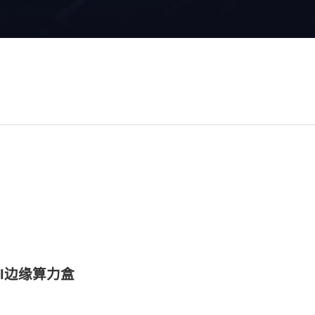
频AI边缘算力盒