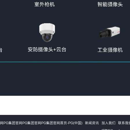
网PG集团官网PG集团官网PG集团官网首页-PG(中国)
新闻资讯
加入我们
联系我