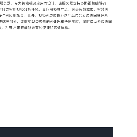
缘计算微服务器，专为智能视频应用而设计。该服务器支持多路视频编解码，
应对各类智能视频分析任务。其应用领域广泛，涵盖智慧城市、智慧园
多个AI应用场景。此外，视频AI边缘算力盒产品包含云边协同管理系
终端三部分，能够实现边缘侧的AI处理和快速响应，同时借助云边协同
，为用 户带来前所未有的便捷和高效体验。