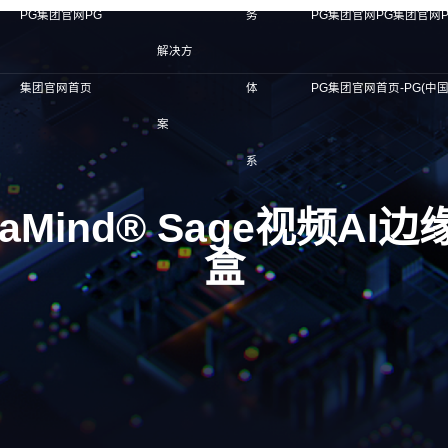
PG集团官网PG
务
PG集团官网PG集团官网
解决方
集团官网首页
体
PG集团官网首页-PG(中国
案
系
haMind® Sage视频AI
盒