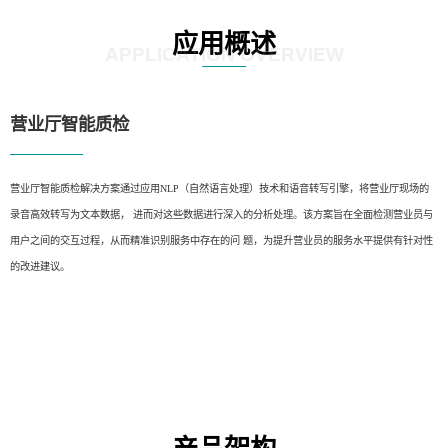
应用概述
APPLICATION OVERVIEW
营业厅智能质检
营业厅智能质检解决方案通过应用NLP（自然语言处理）技术和语音转写引擎，将营业厅现场的
录音高效转写为文本数据， 进而对这些数据进行深入的分析处理。该方案旨在全面检测营业员与
用户之间的交互过程，从而精准识别服务中存在的问 题，为提升营业员的服务水平提供有针对性
的改进建议。