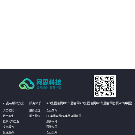
03
人工质检方式得以优化。通过自动化和智能化的质检流程，企业可以大幅减少
人力投入和时间成本，从而降低运营成本。同时，智能质检还能帮助企业更好
地管理客户资源和优化服务流程，进一步提高经济效益。
04
加强风险防控，提升安全管理水平：营业厅智能质检解决方案还能实现对服务
过程中的风险点进行实时监控和预警。通过智能分析客户与营业员的对话内
容，系统能够及时发现潜在的风险因素，如欺诈行为、客户投诉等，并提醒企
业进行及时处理。这有助于企业加强风险防控，提升安全管理水平，确保营业
厅的正常运营和客户的安全。
产品与解决方案
服务体系
PG集团官网PG集团官网PG集团官网PG集团官网首页-PG(中国)
人工智能
服务级别
企业简介
数字孪生
服务网络
PG集团官网PG集团官网首页
数字化转型解
服务网络
安全服务
荣誉资质
运维服务
企业风采