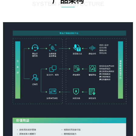
产品架构
SYSTEM ARCHITECTURE