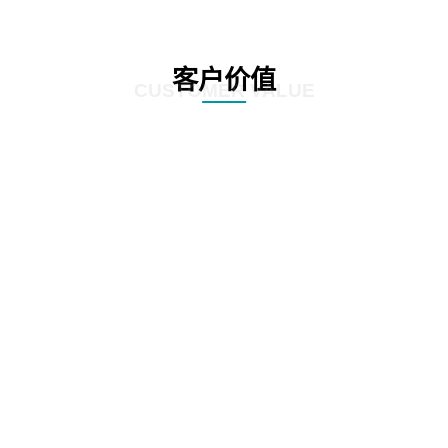
客户价值
CUSTOMER VALUE
01
提升质检效率，优化客户体验：方案利用先进的自动化和人工智能技术，实现
对营业厅服务质量的实时监控和精准分析。通过智能识别客户与营业员的对话
内容，快速发现潜在问题，大大提高了质检效率。这不仅有助于企业及时发现
并解决服务中的不足，还能确保客户享受到更加优质、高效的服务体验。
02
精准识别客户需求，提升客户满意度：方案具备强大的语音识别和自然语言处
理能力，能够深入挖掘客户与营业员对话中的关键信息。通过对这些信息的分
析，企业可以更准确地把握客户需求，为客户提供更加个性化的服务。同时，
这种精准识别也有助于企业及时发现并改进服务中的短板，进一步提升客户满
意度。
降低运营成本，提高经济效益：营业厅智能质检解决方案的引入，使得传统的