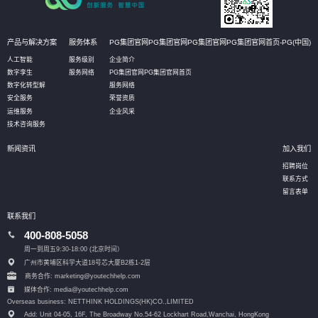
产品与解决方案
服务体系
PG集团官网PG集团官网PG集团官网PG集团官网首页-PG(中国)
人工智能
服务级别
企业简介
数字孪生
服务网络
PG集团官网PG集团官网首页
数字化转型解
服务网络
安全服务
荣誉资质
运维服务
企业风采
技术咨询服务
新闻资讯
加入我们
招聘岗位
联系方式
留言表单
联系我们
400-808-5058
周一到周五9:30-18:00 (北京时间）
广州市黄埔区科学大道18号芯大厦B2栋1-2层
商务合作: marketing@youtechhelp.com
媒体合作: media@youtechhelp.com
Overseas business: NETTHINK HOLDINGS(HK)CO.,LIMITED
Add: Unit 04-05, 16F, The Broadway No.54-62 Lockhart Road,
Wanchai, HongKong