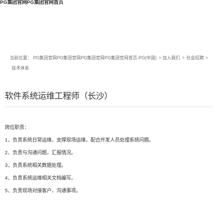
PG集团官网PG集团官网首页
当前位置：
PG集团官网PG集团官网PG集团官网PG集团官网首页-PG(中国)
>
加入我们
>
社会招聘
>
技术体系
软件系统运维工程师（长沙）
岗位职责：
1、负责系统日常运维，支撑现场运维，配合开发人员处理系统问题。
2、负责与沟通问题，汇报情况。
3、负责系统相关数据处理。
4、负责系统运维相关文档编写。
5、负责现场对接客户，沟通事项。