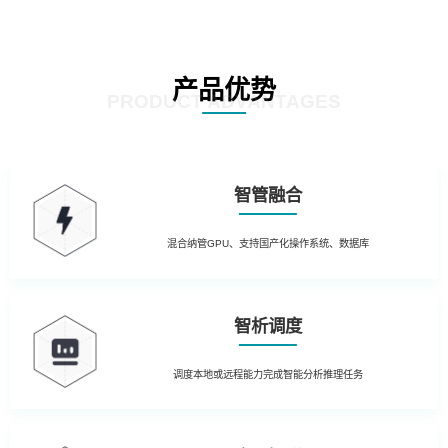
产品优势
PRODUCT ADVANTAGES
智管融合
混合纳管GPU、支持国产化操作系统、数据库
智析调度
调度本地或远程能力完成智能分析推理任务