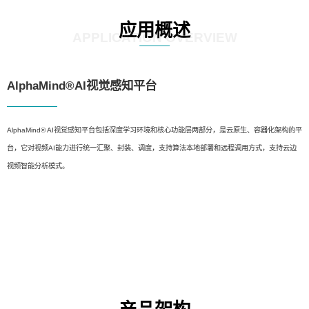
应用概述
APPLICATION OVERVIEW
AlphaMind®AI视觉感知平台
AlphaMind® AI视觉感知平台包括深度学习环境和核心功能层两部分，是云原生、容器化架构的平
台，它对视频AI能力进行统一汇聚、封装、调度，支持算法本地部署和远程调用方式，支持云边
视频智能分析模式。