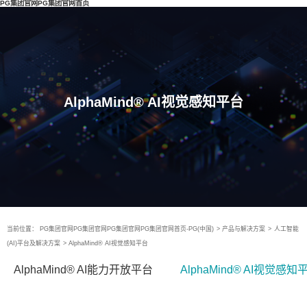
PG集团官网PG集团官网首页
AlphaMind® AI视觉感知平台
当前位置：
PG集团官网PG集团官网PG集团官网PG集团官网首页-PG(中国)
>
产品与解决方案
>
人工智能
(AI)平台及解决方案
>
AlphaMind® AI视觉感知平台
AlphaMind® AI能力开放平台
AlphaMind® AI视觉感知