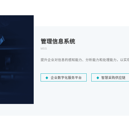
管理信息系统
MSS
提升企业对信息的感知能力、分析能力和处理能力，以实
企业数字化服务平台
智慧采购供应链