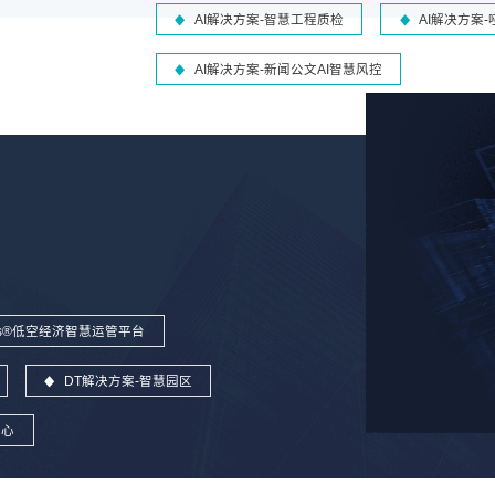
AI解决方案-智慧工程质检
AI解决方案
AI解决方案-新闻公文AI智慧风控
wins®低空经济智慧运管平台
DT解决方案-智慧园区
中心