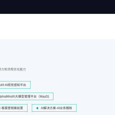
策力和流程优化能力
ind® AI视觉感知平台
lphaMind®大模型管理平台（MaaS)
案-客服营销案前置
AI解决方案-AI业务稽核